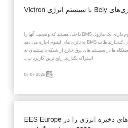
 انرژی Victron
همانطور که می دانیم، باتری های لیتیوم دارای یک ماژول BMS داخلی هستند که وضعیت آنها را
نظارت می کند و عملکرد ایمن را تضمین می کند..ارتباطات BMS به باتری های لیتیوم اجازه می دهد
 دستگاه ها در سیستم های برق خارج از شبکه یا پشتیبان به
اشتراک بگذارند. رایج ترین کاربرد ب...
08-07-2025
BELY ENERGY راهکارهای ذخیره انرژی را در EES Europe