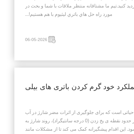
واهیم از غرفه ما در B1.370J بازدید کنید.تيم ما مشتاقانه منتظر ملاقات با شما و بحث در
مورد راه حل هاي باتري ليثيوم با هم هستيم!...
06-05-2026
لکرد خود گرم کردن باتری های بیلی
حیاتی است که برای جلوگیری از اثرات مضر شارژ در آب
و هوای سرد طراحی شده است.معمولاً در حدود نقطه ی یخ زدن (0 درجه سانتیگراد)، روند شارژ به
 این اقدام پیشگیرانه کمک می کند تا از مشکلات مانند