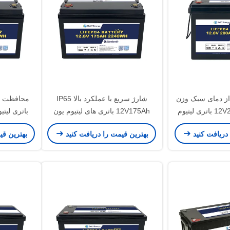
ز دمای سبک وزن
شارژ سریع با عملکرد بالا IP65
ABS کیس 12V200Ah باتری لیتیوم
12V175Ah باتری های لیتیوم یون
توث
بسته باتری
PO4
 دریافت کنید
بهترین قیمت را دریافت کنید
بهترین قی