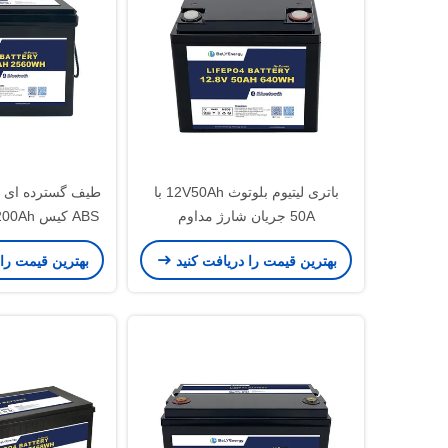
باتری لیتیوم بلوتوث 12V50Ah با
طیف گسترده ای ا
50A جریان شارژ مداوم
بلو
بهترین قیمت را دریافت کنید
بهترین قیمت را