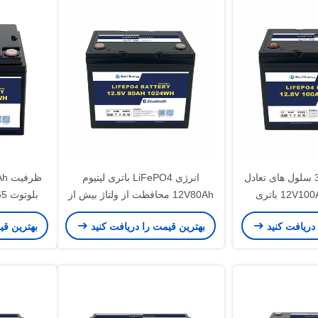
IP65 ضد آب 3.5V سلول های تعادل
انرژی LiFePO4 باتری لیتیوم
باتری لیتیوم 12V100Ah باتری
12V80Ah محافظت از ولتاژ بیش از
 لیتیوم
14.6V
Wh
 دریافت کنید
بهترین قیمت را دریافت کنید
بهترین قی