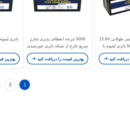
ABS Shell طول عمر طولانی 12.8V
5000 چرخه انعطاف پذیری شارژ
560Ah LiFePO4 باتری لیتیوم با
سریع خارج از شبکه باتری خورشیدی
بلوتوث
12.8V 460Ah با بلوتوث
 دریافت کنید
بهترین قیمت را دریافت کنید
بهترین قی
2
1