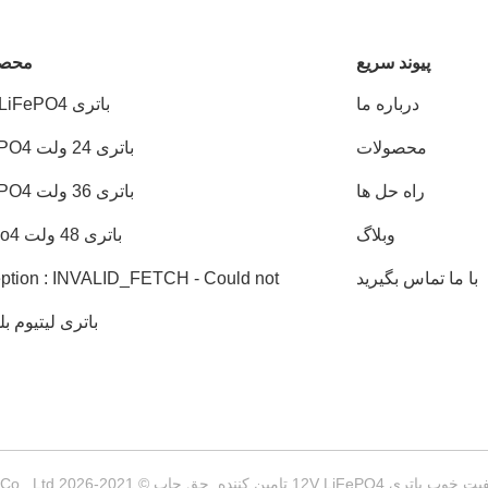
پيوند سريع
محصو
درباره ما
باتری 12V LiFePO4
محصولات
باتری 24 ولت LiFePO4
راه حل ها
باتری 36 ولت LiFePO4
وبلاگ
باتری 48 ولت Lifepo4
با ما تماس بگیرید
ption : INVALID_FETCH - Could not
lve host: translate.google.cn; Unknown
باتری لیتیوم ب
 ip=52.118.0.1
ننده. حق چاپ © 2021-2026 Shenzhen Bely Energy Technology Co., Ltd. . تمامی حقوق محفوظ است.