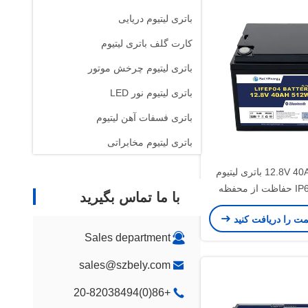
باتری لیتیوم دریایی
کارت گلف باتری لیتیوم
باتری لیتیوم چرخش موتور
باتری لیتیوم نور LED
باتری فسفات آهن لیتیوم
باتری لیتیوم مخابراتی
ظرفیت 12.8V 40Ah باتری لیتیوم
بلوتوث IP65 حفاظت از محفظه
با ما تماس بگیرید
512 انرژی
مت را دریافت کنید
Sales department
sales@szbely.com
+86(0)20-82038494