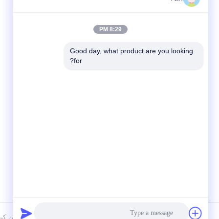
8:29 PM
Good day, what product are you looking 
for?
شبکه های اجتماعی
سیاست حفظ حریم خصوصی
|
نقشه سایت
چین کیفیت خوب باتری 12V LiFePO4 تامین ک