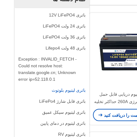
باتری 12V LiFePO4
باتری 24 ولت LiFePO4
باتری 36 ولت LiFePO4
باتری 48 ولت Lifepo4
Exception : INVALID_FETCH -
Could not resolve host:
translate.google.cn; Unknown
error ip=52.118.0.1
باتری لیتیوم بلوتوث
تیوم دریایی قابل حمل
باتری قابل شارژ LiFePo4
2304Wh انرژی 260A حداکثر تخلیه
12.8V180A
باتری لیتیوم سیکل عمیق
مت را دریافت کنید
باتری لیتیوم در دمای پایین
باتری لیتیوم RV