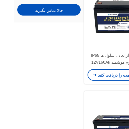
حالا تماس بگیرید
محافظت از تعادل سلول ها IP65
باتری لیتیوم هوشمند 12V160Ah
LiFe بلوتوث
مت را دریافت کنید