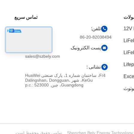
لات
تماس سریع
تلفن:
86-20-82038494
پست الکترونیک
sales@szbely.com
نشانی :
4/F، ساختمان شماره 1، پارک صنعتی HuaWei
Exce
KeGu، شهر Dalingshan، Dongguan،
reso
Guangdong، چین. p.c.: 523000
لوتوث
error