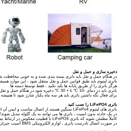
ذخیره سازی و حمل و نقل
در هنگام حمل و نقل باید باتری بسته بندی شده و به خوبی محافظت ش
باتری لیتیوم باید طبق قوانین حمل و نقل منتقل شود ، این موارد همیشه باید رعای
هرگز باتری را از طریق پایانه ها بلند نکنید ، فقط توسط دسته ها.
باتری باید در دمای -10 ℃ تا + 30 ℃ ذخیره شود.در هنگام حمل و نقل ، باتری باید حدود 50-60٪ شارژ شود.
برای فعال نگه داشتن باتری باید هر سه ماه یکبار شارژ شود تا همیشه 
باتری LiFePO4 را نصب کنید
باتری های لیتیوم LiFePo4 سنگین هستند.از اتصال مناسب و ایمن آن اطمینان حاصل کنید و همیشه از تجهیزات حمل و نقل مناسب استفاده کنید.
در یک حادثه بدون امنیت ، باتری ها می توانند به یک گلوله تبدیل شوند!ه
کاملاً مطمئن شوید که باتری LiFePO4 با قطبیت معکوس در ارتباط نیست.
در صورت اتصال نادرست باتری ، لوازم الکترونیکی BMS آسیب جبران ناپذیری می بینند و باید با یک صفحه BMS جدید جایگزین شوند.این مورد گارانتی نیست.