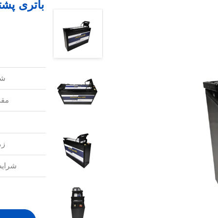
شم
مقد
زم
شرایط