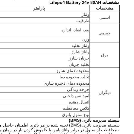
مشخصات Lifepo4 Battery 24v 80AH
مشخصات
پارامتر
ولتاژ
اسمی
ظرفیت
بعد، ابعاد، اندازه
جسمی
وزن
ولتاژ تخلیه
ولتاژ شارژ
برق
جریان شارژ
تخلیه جریان
محدوده دمای شارژ
تخلیه محدوده دما
محدوده دمای ذخیره سازی
چرخه زندگی
دیگران
امپدانس داخلی
اتصال دهنده
کلاس محافظت
نوع سلول باتری
سیستم مدیریت باتری (BMS)
سیستم مدیریت باتری (BMS) تعبیه شده در هر باتری اطمینان حاصل می کند که در صورت کمبود ولتاژ یا اضافه بار ، باتری خاموش می شود و به محض رفع مشکل دوباره به طور خودکار روشن می شود.
- محافظت از سلول در برابر ولتاژ پایین با خاموش کردن بار در زمان 