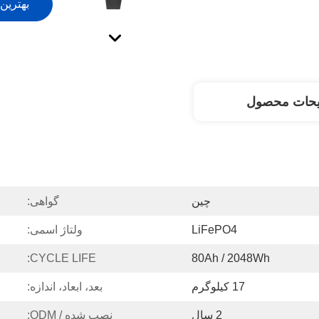
بهترین
یحات محصول
چین
گواهی:
LiFePO4
ولتاژ اسمی:
CYCLE LIFE:
80Ah / 2048Wh
17 کیلوگرم
بعد، ابعاد، اندازه:
2 سال
نصب شده / ODM: