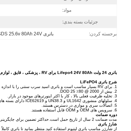
مواد:
جزئیات بسته بندی:
برجسته کردن:
باتری MSDS 25.6v 80Ah 24V
باتری 24 ولت Lifepo4 24V 80Ah برای RV ، پزشکی ، قایق ، لوازم خانگی
شرح باتری LiFePO4
1. برای RV بسیار مناسب است و باتری اسید سرب سنتی را با اندازه باتری جایگزین کنید: 552 mm x 110 mm x 240 mm
2. بیش از 2000 @ 80٪ DOD 25.
3. تخلیه ظرفیت فعلی بالا ، کار با اکثر اینورترهای موجود در بازار.
4. سلولهای منشوری UL1642 و UN38.3 و ICE62619 دارای بسته های CE و 38.3 و MSDS.
5. اتصالات سری و موازی در دسترس هستند.
6. سرویس های OEM و ODM قابل استفاده هستند.
دوره ضمانت
مدت ضمانت 2 سال از تاریخ حمل است.حداکثر تضمین برای جایگزینی در صورت باتری با نقص ثابت شده به دلیل فرایند تولید به جای سو abuse استفاده و سو customer استفاده مشتری.
شارژ باتری
از شارژر مناسب باتری لیتیوم استفاده کنید.منتظر بمانید تا باتری کاملاً