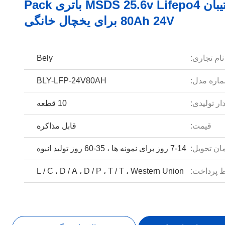
باتری پشتیبان MSDS 25.6v Lifepo4 باتری Pack
80Ah 24V برای یخچال خانگی
نام تجاری:
Bely
اره مدل:
BLY-LFP-24V80AH
ار تولیدی:
10 قطعه
قیمت:
قابل مذاکره
ان تحویل:
7-14 روز برای نمونه ها ، 35-60 روز تولید انبوه
 پرداخت:
L / C ، D / A ، D / P ، T / T ، Western Union