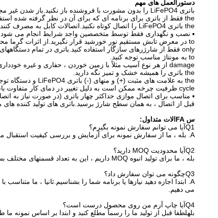
دستورالعمل های مهم
باتری LiFePO4 را بدون مشورت با فروشنده باز نکنید.باز شدن غیر مجاز باتری ضمانت تولید کننده را باطل می کند.
the فقط از باتری برای برنامه ای که برای آن در نظر گرفته شده استفاده کنید.
the باتری LiFePO4 را اتصال کوتاه نکنید.اتصالات کابل به مصرف کنندگان باید از پشتیبان تهیه شود تا محافظت شود.
▪ نصب و نگهداری فقط توسط متخصصین واجد شرایط انجام می شود.
to در معرض تابش مستقیم نور خورشید قرار نگیرید.از اثرات گرما محافظت کنید.دمای بالای 60+ درجه سانتیگراد می تواند به باتری آسیب برساند.
only فقط از شارژرهای سازگار استفاده کنید.باتری در تمام دستگاههای جدا شده ذخیره سازی طولانی تری دارد.
to به مونتاژ مناسب توجه کنید.
damage از هر نوع آسیب مثلاً با زمین خوردن ، حفاری و غیره خودداری کنید (خطر اتصال کوتاه).
the باتری را همیشه خشک و تمیز نگه دارید.
the به علامت های مثبت (+) و منهای (-) باتری LiFePO4 و دستگاه توجه داشته باشید و به قطبیت صحیح توجه کنید.
cycle ظرفیت چرخه ممکن است به دلیل تغییر در دمای کار متفاوت باشد و میزان شارژ و دشارژ با ظرفیت اسمی متفاوت است.
▪ مناسب برای اتصال موازی حداکثر چهار باتری (در صورت نیاز به اتصال سری ، BMS باید با هزینه بالات
قبل از اتصال ، به همان سطح شارژ برسید.باتری های تولید کننده های م
س FAالات متداول:
Q1آیا می توانم سفارش نمونه بگیرم؟
A. بله ، ما از سفارش نمونه برای آزمایش و بررسی کیفیت استقبال می کنیم.
Q2آیا محدودیت MOQ دارید؟
بله ، ما برای تولید انبوه MOQ داریم ، این به تعداد قسمتهای مختلف بستگی دارد.1 ~ 10 عدد سفارش نمونه موجود است.MOQ کم ، 1 عدد برای بررسی نمونه در دسترس است.
Q3چگونه می توان سفارش داد؟
A. ابتدا اجازه دهید نیازها یا برنامه شما را بشناسیم.ثانیا ، ما متناس
می دهیم.
Q4آیا چاپ آرم من روی محصول درست است؟
بلهلطفا قبل از تولید ما را رسماً مطلع کنید و ابتدا بر اساس نمونه ما طرح