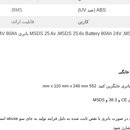
ABS (ضد UV)
BMS:
کارتن
قابلیت ارائه:
, 
MSDS 25.6v Battery 80Ah 24V
, 
MSDS 25.6v باتری 24V 80Ah
.
 شارژ شود.