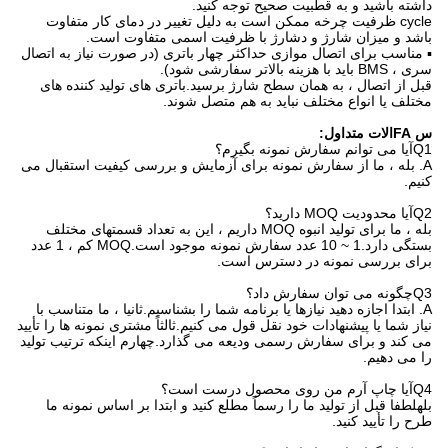
داشته باشید و به قطبیت صحیح توجه کنید.
cycle ظرفیت چرخه ممکن است به دلیل تغییر در دمای کار متفاوت
باشد و میزان شارژ و دشارژ با ظرفیت اسمی متفاوت است.
▪ مناسب برای اتصال موازی حداکثر چهار باتری (در صورت نیاز به اتصال
سری ، BMS باید با هزینه بالاتر سفارشی شود).
قبل از اتصال ، به همان سطح شارژ برسید.باتری های تولید کننده های
مختلف یا انواع مختلف نباید به هم متصل شوند.
س FAالات متداول:
Q1آیا می توانم سفارش نمونه بگیرم؟
A. بله ، ما از سفارش نمونه برای آزمایش و بررسی کیفیت استقبال می
کنیم.
Q2آیا محدودیت MOQ دارید؟
بله ، ما برای تولید انبوه MOQ داریم ، این به تعداد قسمتهای مختلف
بستگی دارد.1 ~ 10 عدد سفارش نمونه موجود است.MOQ کم ، 1 عدد
برای بررسی نمونه در دسترس است.
Q3چگونه می توان سفارش داد؟
A. ابتدا اجازه دهید نیازها یا برنامه شما را بشناسیم.ثانیا ، ما متناسب با
نیاز شما یا پیشنهادات خود نقل قول می کنیم.ثالثاً مشتری نمونه ها را تأیید
می کند و برای سفارش رسمی ودیعه می گذارد.چهارم اینکه ترتیب تولید
را می دهیم.
Q4آیا چاپ آرم من روی محصول درست است؟
بلهلطفا قبل از تولید ما را رسماً مطلع کنید و ابتدا بر اساس نمونه ما
طرح را تأیید کنید.