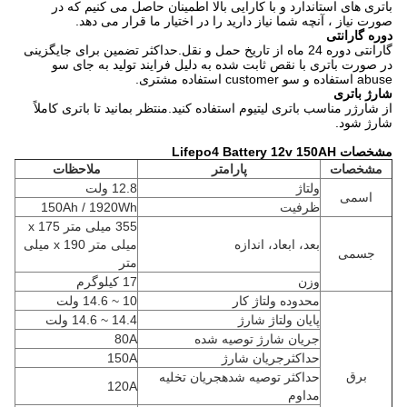
باتری های استاندارد و با کارایی بالا اطمینان حاصل می کنیم که در
صورت نیاز ، آنچه شما نیاز دارید را در اختیار ما قرار می دهد.
دوره گارانتی
گارانتی دوره 24 ماه از تاریخ حمل و نقل.حداکثر تضمین برای جایگزینی
در صورت باتری با نقص ثابت شده به دلیل فرایند تولید به جای سو
abuse استفاده و سو customer استفاده مشتری.
شارژ باتری
از شارژر مناسب باتری لیتیوم استفاده کنید.منتظر بمانید تا باتری کاملاً
شارژ شود.
مشخصات Lifepo4 Battery 12v 150AH
مشخصات
پارامتر
ملاحظات
ولتاژ
12.8 ولت
اسمی
ظرفیت
150Ah / 1920Wh
355 میلی متر x 175
بعد، ابعاد، اندازه
میلی متر x 190 میلی
جسمی
متر
وزن
17 کیلوگرم
محدوده ولتاژ کار
10 ~ 14.6 ولت
پایان ولتاژ شارژ
14.4 ~ 14.6 ولت
جریان شارژ توصیه شده
80A
حداکثرجریان شارژ
150A
برق
حداکثر توصیه شدهجریان تخلیه
120A
مداوم