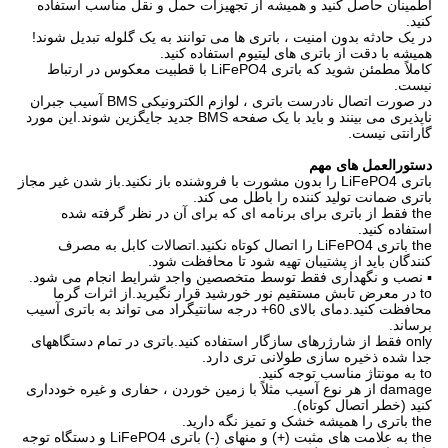
اطمینان حاصل کنید و همیشه از تجهیزات حمل و نقل مناسب استفاده
کنید.
در یک حادثه بدون امنیت ، باتری ها می توانند به یک گلوله تبدیل شوند!
همیشه با دقت از باتری های لیتیوم استفاده کنید.
کاملاً مطمئن شوید که باتری LiFePO4 با قطبیت معکوس در ارتباط
نیست.
در صورت اتصال نادرست باتری ، لوازم الکترونیکی BMS آسیب جبران
ناپذیری می بینند و باید با یک صفحه BMS جدید جایگزین شوند.این مورد
گارانتی نیست.
دستورالعمل های مهم
باتری LiFePO4 را بدون مشورت با فروشنده باز نکنید.باز شدن غیر مجاز
باتری ضمانت تولید کننده را باطل می کند.
the فقط از باتری برای برنامه ای که برای آن در نظر گرفته شده
استفاده کنید.
the باتری LiFePO4 را اتصال کوتاه نکنید.اتصالات کابل به مصرف
کنندگان باید از پشتیبان تهیه شود تا محافظت شود.
▪ نصب و نگهداری فقط توسط متخصصین واجد شرایط انجام می شود.
to در معرض تابش مستقیم نور خورشید قرار نگیرید.از اثرات گرما
محافظت کنید.دمای بالای 60+ درجه سانتیگراد می تواند به باتری آسیب
برساند.
only فقط از شارژرهای سازگار استفاده کنید.باتری در تمام دستگاههای
جدا شده ذخیره سازی طولانی تری دارد.
to به مونتاژ مناسب توجه کنید.
damage از هر نوع آسیب مثلاً با زمین خوردن ، حفاری و غیره خودداری
کنید (خطر اتصال کوتاه).
the باتری را همیشه خشک و تمیز نگه دارید.
the به علامت های مثبت (+) و منهای (-) باتری LiFePO4 و دستگاه توجه