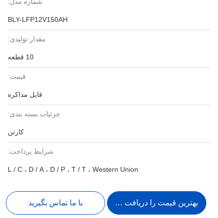
شماره مدل:
BLY-LFP12V150AH
مقدار تولیدی:
10 قطعه
قیمت:
قابل مذاکره
جزئیات بسته بندی:
کارتن
شرایط پرداخت:
L / C ، D / A ، D / P ، T / T ، Western Union
بهترین قیمت را دریافت کنید
با ما تماس بگیرید