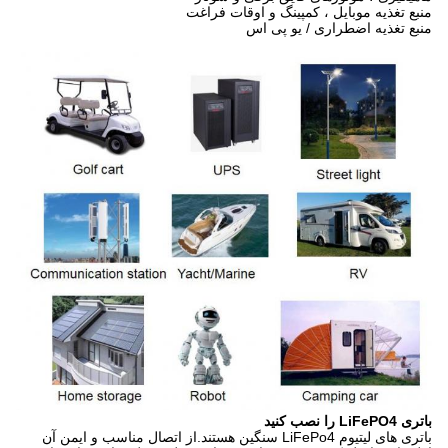
منبع تغذیه موبایل ، کمپینگ و اوقات فراغت
منبع تغذیه اضطراری / یو پی اس
باتری LiFePO4 را نصب کنید
باتری های لیتیوم LiFePo4 سنگین هستند.از اتصال مناسب و ایمن آن