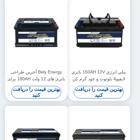
بيلي انرژي 150AH 12V باتري
Bely Energy آخرین طراحی
لايفپو4 بلوتوث و خود گرم کن
باتری های 12 ولت 180AH برای
براي يخت پزشکي
بلوتوث برای ایستگاه پایه ذخیره
بهترین قیمت را دریافت
بهترین قیمت را دریافت
انرژی UPS RV
کنید
کنید