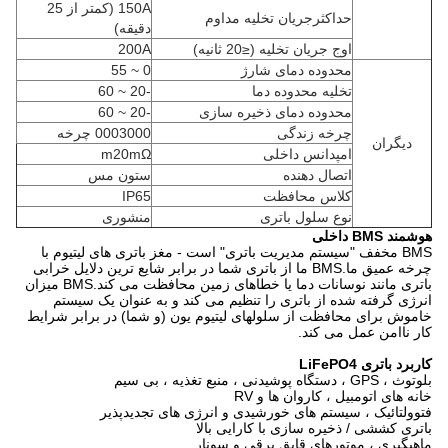
150A (کمتر از 25
حداکثرجریان تخلیه مداوم
دقیقه)
اوج جریان تخلیه (≤20 ثانیه)
200A
محدوده دمای شارژ
0 ~ 55
تخلیه محدوده دما
-20 ~ 60
محدوده دمای ذخیره سازی
-20 ~ 60
چرخه زندگی
0003000 چرخه
دیگران
امپدانس داخلی
m20mΩ
اتصال دهنده
ستون مس
کلاس محافظت
IP65
نوع سلول باتری
منشوری
هوشمند BMS داخلی
BMS مخفف "سیستم مدیریت باتری" است - مغز باتری های لیتیوم با
چرخه عمیق ما.BMS ما از باتری شما در برابر شایع ترین دلایل خرابی
باتری مانند نوسانات دما یا خطاهای زمین محافظت می کند.BMS میزان
انرژی گرفته شده از باتری را تنظیم می کند و به عنوان یک سیستم
خاموش برای محافظت از سلولهای لیتیوم یون (و شما) در برابر شرایط
کار ناامن عمل می کند.
کاربرد باتری LiFePO4
بلوتوث ، GPS ، دستگاه پوشیدنی ، منبع تغذیه ، بی سیم
خانه های اتومبیل ، کاروان ها و RV
فتوولتائیک ، سیستم های خورشیدی و انرژی های تجدیدپذیر
باتری کششی / ذخیره سازی با کارایی بالا
ماهیگیری ، موتورهای قایق برقی و سونار