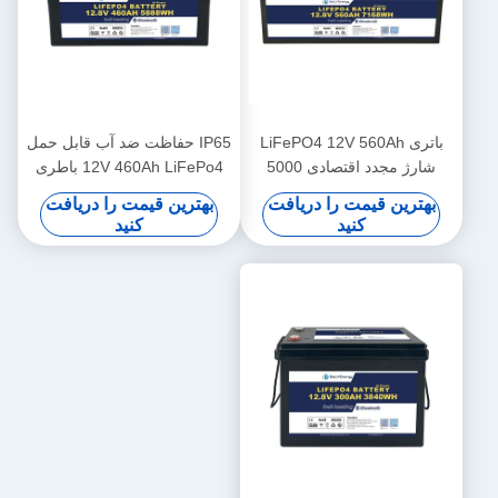
باتری LiFePO4 12V 560Ah
IP65 حفاظت ضد آب قابل حمل
شارژ مجدد اقتصادی 5000
12V 460Ah LiFePo4 باطری
چرخه 12v Lifepo4 باتری پیک
عمر طولانی برای اتومبیل
بهترین قیمت را دریافت
بهترین قیمت را دریافت
کنید
کنید