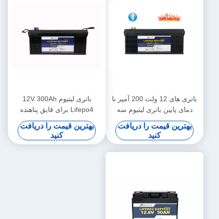
باتری های 12 ولت 200 آمپر با
باتری لیتیوم 12V 300Ah
دمای پایین باتری لیتیوم سه
Lifepo4 برای قایق پناهنده
چرخه برقی خیابان چراغ خیابان
زیردریایی
بهترین قیمت را دریافت
بهترین قیمت را دریافت
کنید
کنید