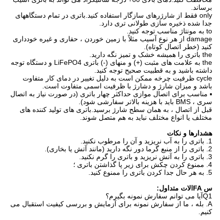
برساند.
only فقط از شارژرهای سازگار استفاده کنید.باتری در تمام دستگاههای
جدا شده ذخیره سازی طولانی تری دارد.
to به مونتاژ مناسب توجه کنید.
damage از هر نوع آسیب مثلاً با زمین خوردن ، حفاری و غیره خودداری
کنید (خطر اتصال کوتاه).
the باتری را همیشه خشک و تمیز نگه دارید.
the به علامت های مثبت (+) و منهای (-) باتری LiFePO4 و دستگاه توجه
داشته باشید و به قطبیت صحیح توجه کنید.
cycle ظرفیت چرخه ممکن است به دلیل تغییر در دمای کار متفاوت
باشد و میزان شارژ و دشارژ با ظرفیت اسمی متفاوت است.
▪ مناسب برای اتصال موازی حداکثر چهار باتری (در صورت نیاز به اتصال
سری ، BMS باید با هزینه بالاتر سفارشی شود).
قبل از اتصال ، به همان سطح شارژ برسید.باتری های تولید کننده های
مختلف یا انواع مختلف نباید به هم متصل شوند.
هشدارها و نکات
1. باتری را به آب نریزید و آن را مرطوب نکنید.
2. باتری را از منبع گرما دور نگه دارید (مانند آتش یا بخاری).
3. باتری را به آتش نریزید و باتری را گرم نکنید.
4. ممنوع کردن چکش برای زیر پا گذاشتن باتری ؛
5. به هر حال جدا کردن باتری را ممنوع کنید.
س FAالات متداول:
Q1آیا می توانم سفارش نمونه بگیرم؟
A. بله ، ما از سفارش نمونه برای آزمایش و بررسی کیفیت استقبال می
کنیم.