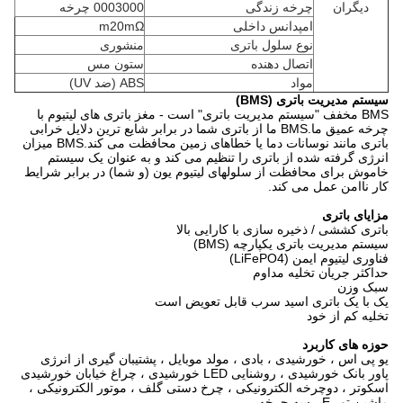
دیگران
چرخه زندگی
0003000 چرخه
امپدانس داخلی
m20mΩ
نوع سلول باتری
منشوری
اتصال دهنده
ستون مس
مواد
ABS (ضد UV)
سیستم مدیریت باتری (BMS)
BMS مخفف "سیستم مدیریت باتری" است - مغز باتری های لیتیوم با
چرخه عمیق ما.BMS ما از باتری شما در برابر شایع ترین دلایل خرابی
باتری مانند نوسانات دما یا خطاهای زمین محافظت می کند.BMS میزان
انرژی گرفته شده از باتری را تنظیم می کند و به عنوان یک سیستم
خاموش برای محافظت از سلولهای لیتیوم یون (و شما) در برابر شرایط
کار ناامن عمل می کند.
مزایای باتری
باتری کششی / ذخیره سازی با کارایی بالا
سیستم مدیریت باتری یکپارچه (BMS)
فناوری لیتیوم ایمن (LiFePO4)
حداکثر جریان تخلیه مداوم
سبک وزن
یک با یک باتری اسید سرب قابل تعویض است
تخلیه کم از خود
حوزه های کاربرد
یو پی اس ، خورشیدی ، بادی ، مولد موبایل ، پشتیبان گیری از انرژی
پاور بانک خورشیدی ، روشنایی LED خورشیدی ، چراغ خیابان خورشیدی
اسکوتر ، دوچرخه الکترونیکی ، چرخ دستی گلف ، موتور الکترونیکی ،
ماشین تور E ، سه چرخه