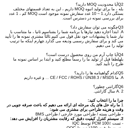
Q2آیا محدودیت MOQ دارید؟
بله ، ما برای تولید انبوه MOQ داریم ، این به تعداد قسمتهای مختلف
بستگی دارد.1 ~ 10 عدد سفارش نمونه موجود است.MOQ کم ، 1 عدد
برای بررسی نمونه در دسترس است.
Q3چگونه می توان سفارش داد؟
A. ابتدا اجازه دهید نیازها یا برنامه شما را بشناسیم.ثانیا ، ما متناسب با
نیاز شما یا پیشنهادات خود نقل قول می کنیم.ثالثاً مشتری نمونه ها را تأیید
می کند و برای سفارش رسمی ودیعه می گذارد.چهارم اینکه ما ترتیب
تولید را می دهیم.
Q4آیا چاپ آرم من روی محصول درست است؟
بلهلطفا قبل از تولید ما را رسماً مطلع کنید و ابتدا بر اساس نمونه ما
طرح را تأیید کنید.
Q5کدام گواهینامه ها را دارید؟
A. ما CE / FCC / ROHS / UN38.3 / MSDS ... و غیره داریم
Q6گارانتی چطور؟
A. 2 سال گارانتی.
چرا ما را انتخاب کنید:
1
ما راه حل های یک مرحله ای ارائه می دهیم که باعث صرفه جویی در
وقت و هزینه طراحی برای مشتری می شود:
- طراحی بسته / طراحی مورد خارجی / طراحی BMS
2. سیستم کنترل کیفیت دقیق که رقابت مشتریان را افزایش می دهد:
- تست PCM 100٪ توسط IQC
- تست ظرفیت 100٪ توسط OQC