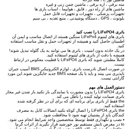
مته برقی ، اره برقی ، ماشین چمن زنی و غیره
ماشین های از راه دور ، قایق ، هواپیما ، اسباب بازی ها
تجهیزات پزشکی ، تجهیزات و تجهیزات قابل حمل
بلوتوث ، GPS ، دستگاه پوشیدنی ، منبع تغذیه ، بی سیم
باتری LiFePO4 را نصب کنید
باتری های لیتیوم LiFePo4 سنگین هستند.از اتصال مناسب و ایمن آن
اطمینان حاصل کنید و همیشه از تجهیزات حمل و نقل مناسب استفاده
کنید.
در یک حادثه بدون امنیت ، باتری ها می توانند به یک گلوله تبدیل شوند!
همیشه با دقت از باتری های لیتیوم استفاده کنید.
کاملاً مطمئن شوید که باتری LiFePO4 با قطبیت معکوس در ارتباط
نیست.
در صورت اتصال نادرست باتری ، لوازم الکترونیکی BMS آسیب جبران
ناپذیری می بینند و باید با یک صفحه BMS جدید جایگزین شوند.این مورد
گارانتی نیست.
دستورالعمل های مهم
باتری LiFePO4 را بدون مشورت با نمایندگی باز نکنید.باز شدن غیر مجاز
باتری ضمانت تولید کننده را باطل می کند.
the فقط از باتری برای برنامه ای که برای آن در نظر گرفته شده
استفاده کنید.
the باتری LiFePO4 را اتصال کوتاه نکنید.اتصالات کابل به مصرف
کنندگان باید از پشتیبان تهیه شود تا محافظت شود.
▪ نصب و نگهداری فقط توسط متخصصین واجد شرایط انجام می شود.
to در معرض تابش مستقیم نور خورشید قرار نگیرید.از اثرات گرما
محافظت کنید.دمای بالای 60+ درجه سانتیگراد می تواند به باتری آسیب