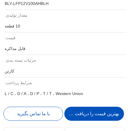
BLY-LFP12V100AHBLH
مقدار تولیدی:
10 قطعه
قیمت:
قابل مذاکره
جزئیات بسته بندی:
کارتن
شرایط پرداخت:
L / C ، D / A ، D / P ، T / T ، Western Union
بهترین قیمت را دریافت کنید
با ما تماس بگیرید