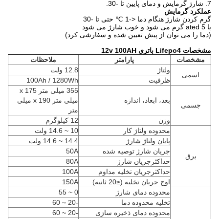
7. شارژ گرمایش و دمای پایین تا -30.
عملکرد گرمایش
گرم کردن شارژ هنگام دما <-1 ℃ حتی تا -30
با 5 ated گرم می شود و خوب شارژ می شود
(دما را می توان از پیش تعیین شده و سفارشی کرد)
مشخصات Lifepo4 باتری 12v 100AH
مشخصات
پارامتر
ملاحظات
ولتاژ
12.8 ولت
اسمی
ظرفیت
100Ah / 1280Wh
355 میلی متر x 175
بعد، ابعاد، اندازه
میلی متر x 190 میلی
جسمی
متر
وزن
12 کیلوگرم
محدوده ولتاژ کار
10 ~ 14.6 ولت
پایان ولتاژ شارژ
14.4 ~ 14.6 ولت
جریان شارژ توصیه شده
50A
برق
حداکثرجریان شارژ
80A
حداکثرجریان تخلیه مداوم
100A
اوج جریان تخلیه (≤20 ثانیه)
150A
محدوده دمای شارژ
0 ~ 55
تخلیه محدوده دما
-20 ~ 60
محدوده دمای ذخیره سازی
-20 ~ 60