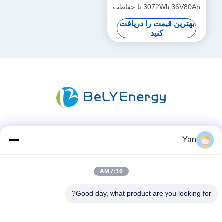
3072Wh 36V80Ah با حفاظت
برتر برای قایق
بهترین قیمت را دریافت
کنید
شبکه های اجتماعی
Yan
7:16 AM
تماس سریع
Good day, what product are you looking for?
تلفن:
86-20-82038494