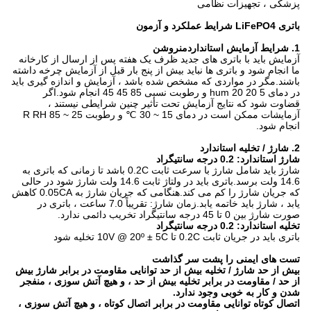
پزشکی ، تجهیزات نظامی
باتری LiFePO4
شرایط عملکرد و آزمون
1. شرایط آزمایش استاندارد
من
روشن
آزمایش باید با باتری های جدید ظرف یک هفته پس از ارسال از کارخانه
ما انجام شود و باتری ها نباید بیش از پنج بار قبل از آزمایش چرخه داشته
باشند.مگر در مواردی که مشخص شده باشد ، آزمایش و اندازه گیری باید
در دمای 5 20 20 hum و رطوبت نسبی 85 45 45 انجام شود.اگر
قضاوت شود که نتایج آزمایش تحت تأثیر چنین شرایطی نیستند ،
آزمایشات ممکن است در دمای 15 ~ 30 ℃ و رطوبت 25 ~ 85 R RH
انجام شود.
2. شارژ / تخلیه استاندارد
شارژ استاندارد: 0.2 درجه سانتیگراد
شارژ باید شامل شارژ با سرعت ثابت 0.2C باشد تا زمانی که باتری به
14.6 ولت برسد.باتری باید در ولتاژ ثابت 14.6 ولت شارژ شود در حالی
که جریان شارژ را کم می کند.هنگامی که جریان شارژ به 0.05CA کاهش
یابد ، شارژ باید خاتمه یابد.زمان شارژ: تقریباً 7.0 ساعت ، باتری در
صورت شارژ بین 0 تا 45 درجه سانتیگراد تخریب دائمی ندارد.
تخلیه استاندارد: 0.2 درجه سانتیگراد
باتری باید در جریان ثابت 0.2C تا 10V @ 20º ± 5C تخلیه شود
تست های ایمنی را پشت سر گذاشت
بیش از حد شارژ / تخلیه بیش از حد توانایی مقاومت در برابر شارژ بیش
از حد / مقاومت در برابر تخلیه بیش از حد ، و هیچ آتش سوزی ، منفجر
شدن و کار به خوبی وجود ندارد.
اتصال کوتاه توانایی مقاومت در برابر اتصال کوتاه ، و هیچ آتش سوزی ،