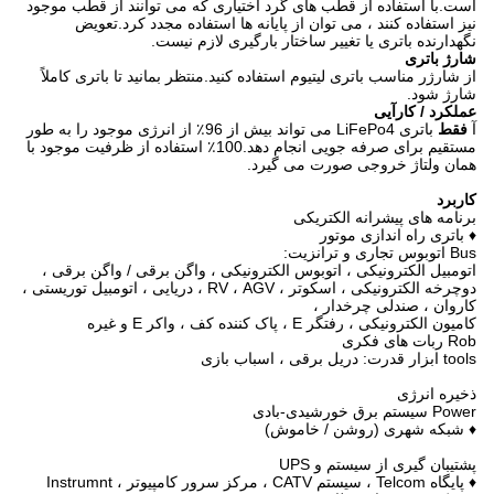
است.با استفاده از قطب های گرد اختیاری که می توانند از قطب موجود
نیز استفاده کنند ، می توان از پایانه ها استفاده مجدد کرد.تعویض
نگهدارنده باتری یا تغییر ساختار بارگیری لازم نیست.
شارژ باتری
از شارژر مناسب باتری لیتیوم استفاده کنید.منتظر بمانید تا باتری کاملاً
شارژ شود.
عملکرد / کارآیی
آ
فقط
باتری LiFePo4 می تواند بیش از 96٪ از انرژی موجود را به طور
مستقیم برای صرفه جویی انجام دهد.100٪ استفاده از ظرفیت موجود با
همان ولتاژ خروجی صورت می گیرد.
کاربرد
برنامه های پیشرانه الکتریکی
♦ باتری راه اندازی موتور
Bus اتوبوس تجاری و ترانزیت:
اتومبیل الکترونیکی ، اتوبوس الکترونیکی ، واگن برقی / واگن برقی ،
دوچرخه الکترونیکی ، اسکوتر ، RV ، AGV ، دریایی ، اتومبیل توریستی ،
کاروان ، صندلی چرخدار ،
کامیون الکترونیکی ، رفتگر E ، پاک کننده کف ، واکر E و غیره
Rob ربات های فکری
tools ابزار قدرت: دریل برقی ، اسباب بازی
ذخیره انرژی
Power سیستم برق خورشیدی-بادی
♦ شبکه شهری (روشن / خاموش)
پشتیبان گیری از سیستم و UPS
♦ پایگاه Telcom ، سیستم CATV ، مرکز سرور کامپیوتر ، Instrumnt