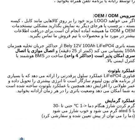
را توسط رایانه یا برنامه تلفن همراه بخوانید ،
سرویس OEM / ODM:
اگر می خواهید LOGO برند خود را بر روی کالاهایی مانند کابل ، کیسه
بسته ، برچسب یا هرجای دیگر به نمایش بگذارید.مشکلی نیستخدمات
OEM و ODM ما همیشه آماده انجام آن است.برای دریافت اطلاعات
بیشتر در مورد ما و محصولات با تیم فروش ما تماس بگیرید.
بسته باتری Bely 12V 100Ah LiFePO4 از حداکثر جریان تخلیه همزمان
150A پشتیبانی می کند (کمتر از 25 دقیقه) و
اتصال موازی یا اتصال
سری امکان پذیر است (حداکثر 4 واحد)
.ساخت در BMS هوشمند با
کنترل ایمنی بالا.
عملکرد بلوتوث
فناوری LiFePO4 عملکرد سلول پرقدرتی را ارائه می دهد که با بسیاری
از برنامه های یون لیتیوم سازگار است تا انرژی بیشتری را تحویل داده و
عمر طولانی را افزایش دهد.همچنین با عملکرد بلوتوث ساخته شده است
به شما امکان می دهد وضعیت باتری را در هر زمان آزادانه بخوانید.
عملکرد گرمایش
گرم کردن شارژ هنگام دما <-1 ℃ حتی تا -30
با 5 ated گرم می شود و خوب شارژ می شود
(دما را می توان از پیش تعیین شده و سفارشی کرد)