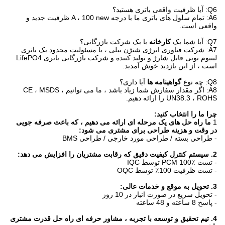
Q6: آیا ظرفیت واقعی باتری هستید؟
A6: تمام سلول های باتری ما با درجه A ، 100 new ظرفیت جدید و
واقعی است.
Q7: آیا شما یک
کارخانه
یا یک شرکت بازرگانی؟
A7: شرکت فناوری انرژی شنژن بیلی ، با مسئولیت محدود.یک باتری
لیتیوم یونی قابل شارژ و تولید کننده و شرکت بازرگانی باتری LifePO4
است ، از این بازدید خوش آمدید.
Q8: چه نوع
گواهینامه ها
آیا داری؟
A8: اگر مقدار سفارش شما زیاد باشد ، ما می توانیم CE ، MSDS ،
UN38.3 ، ROHS را ارائه دهیم.
چرا ما را انتخاب کنید:
1
ما راه حل های یک مرحله ای ارائه می دهیم ، که باعث صرفه جویی
در وقت و هزینه طراحی برای مشتری می شود:
- طراحی بسته / طراحی مورد خارجی / طراحی BMS
2. سیستم کنترل کیفیت دقیق که رقابت مشتریان را افزایش می دهد:
- تست PCM 100٪ توسط IQC
- تست ظرفیت 100٪ توسط OQC
3. تحویل به موقع و خدمات عالی:
- تحویل سریع در صورت انبار در 10 روز
- پاسخ 8 ساعته و 48 ساعته
4. تیم تحقیق و توسعه با تجربه ، مشاور حرفه ای راه حل قدرت مشتری