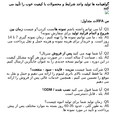
گواهینامه ها تولید واجد شرایط و محصولات با کیفیت خوب را تأیید می 
کنند
س FAالات متداول:
Q1: آیا می توانم داشته باشم
نمونه ها
تست کردن؟و چیست
زمان بین
شروع و اتمام فرآیند تولید
برای سفارش نمونه؟
A1: بله ، ما می توانیم نمونه ها را تهیه کنیم ، زمان نمونه گیری 7 تا 14
روز است. و خریدار برای هزینه نمونه و هزینه حمل و نقل پرداخت می
کند.
Q2: آیا شما تهیه می کنید
پس از فروش
سریال؟
A2: بله ، ضمانت 2 ساله است ، در صورت بروز هر گونه مشکل کیفیت
در این دوره ، می توانیم نسخه جدیدی را به عنوان جایگزین ارسال کنیم.
Q3 شرکت شما چیست
مزیت - فایده - سود - منفعت
؟
A3: ما فقط کیفیت بالای باتری لیتیوم را ارائه می دهیم و حمل و نقل به
موقع را تضمین می کنیم ، همچنین خدمات عالی پس از فروش را ارائه
می دهیم
Q4: آیا شما قبول می کنید
نصب شده / ODM
؟
A4: بله ، قابل دسترسی است.
Q5: زمان تولید شما برای تولید انبوه چیست؟
A5: به طور کلی ، حدود 35-60 روز بسته به موارد مختلف پس از پیش
پرداخت و تأیید در مورد نمونه ها.