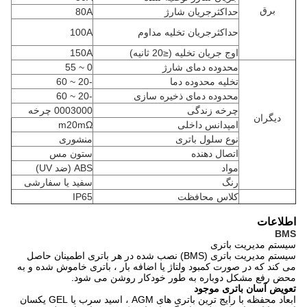
برق
حداکثرجریان شارژ
80A
حداکثرجریان تخلیه مداوم
100A
اوج جریان تخلیه (≤20 ثانیه)
150A
محدوده دمای شارژ
0 ~ 55
تخلیه محدوده دما
-20 ~ 60
محدوده دمای ذخیره سازی
-20 ~ 60
چرخه زندگی
0003000 چرخه
دیگران
امپدانس داخلی
m20mΩ
نوع سلول باتری
منشوری
اتصال دهنده
ستون مس
مواد
ABS (ضد UV)
رنگ
سفید یا سفارشی
کلاس محافظت
IP65
اطلاعات
BMS
سیستم مدیریت باتری
سیستم مدیریت باتری (BMS) نصب شده در هر باتری اطمینان حاصل
می کند که در صورت کمبود ولتاژ یا اضافه بار ، باتری خاموش شده و به
محض رفع مشکل دوباره به طور خودکار روشن می شود.
تعویض آسان باتری موجود
ابعاد محفظه با رایج ترین باتری های AGM ، اسید سرب یا GEL یکسان