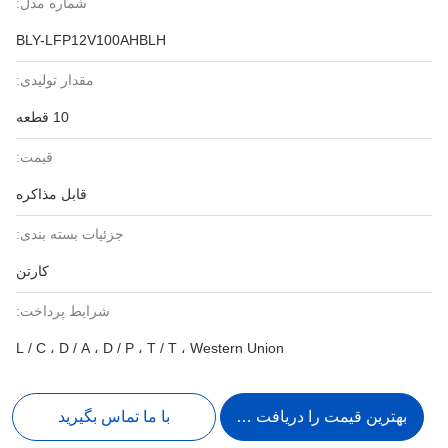
شماره مدل:
BLY-LFP12V100AHBLH
مقدار تولیدی:
10 قطعه
قیمت:
قابل مذاکره
جزئیات بسته بندی:
کارتن
شرایط پرداخت:
L / C ، D / A ، D / P ، T / T ، Western Union
بهترین قیمت را دریافت کنید
با ما تماس بگیرید