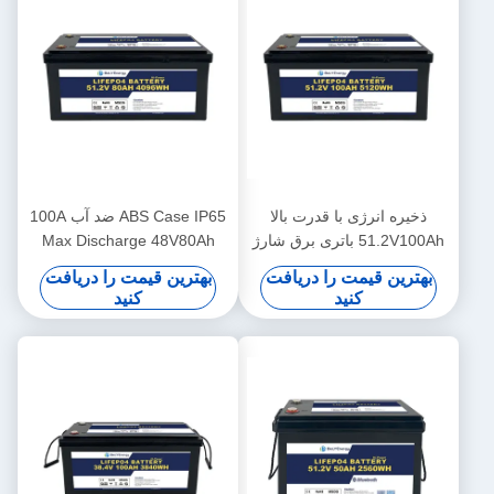
ذخیره انرژی با قدرت بالا
ABS Case IP65 ضد آب 100A
51.2V100Ah باتری برق شارژ
Max Discharge 48V80Ah
مجدد برای سیستم انرژی
باتری های لیتیوم یون برای
بهترین قیمت را دریافت
بهترین قیمت را دریافت
خانگی
خورشیدی
کنید
کنید