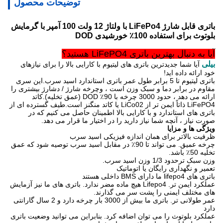
توضیحات محصول
باتری قابل شارژ LiFePo4 با ولتاژ 12 ولت 100 آمپر با گرمایش
بلوتوث برای استفاده 100٪ خورشیدی DOD
آیا به دنبال بهترین باتری LiFePO4 هستید؟
بیلی
آیا شما جدیدترین باتری های لیتیوم با کارایی بالا را برای نیازهای
خود ارائه داده اید!
باتری لیتیوم تا 5 برابر طول عمر باتری استاندارد اسید سرب.این سری
مقاوم در برابر دما و سبک وزن است ، و
چرخه شارژ / دشارژ بیشتری را
ارائه می دهد ، حدود 3000 چرخه با 90٪ DOD (عمق تخلیه).کاتد
LiFePO4 ذاتاً ایمن تر از LiCo02 یا کاتد منگنز است.طیف گسترده ای از
باتری های استاندارد و با کارایی بالا اطمینان حاصل می کنیم که در
صورت نیاز ، آنچه شما نیاز دارید را در اختیار ما قرار می دهد.
ویژگی ها و مزایا
ظرفیت بالاتر برای همان اندازه فیزیکی اسید سرب
چرخه عمیق. می تواند تا 90٪ در مقابل اسید سرب توصیه شود که عمق
تخلیه 50٪ باشد.
وزن سبک ترحدود 1/3 وزن اسید سرب.
تعمیر و نگهداری رایگان یا اتوماتیک
باتری های lifepo4 ما دارای BMS داخلی هستند
عملکرد ایمن تر. Lifepo4 هیچ ماده مضر ندارد. باتری های ما نیز آزمایش
های مختلف ایمنی را پشت سر می گذارند.
عمر طولانی تر. باتری ما بیش از 3000 بار چرخه دارد و 2 سال گارانتی
دارد
عملکرد بلوتوث را می توان اضافه کرد. بنابراین می توانید وضعیت باتری