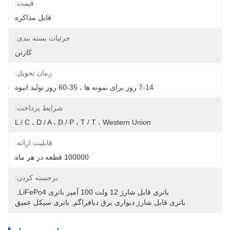
قیمت:
قابل مذاکره
جزئیات بسته بندی:
کارتن
زمان تحویل:
7-14 روز برای نمونه ها ، 35-60 روز تولید انبوه
شرایط پرداخت:
L / C ، D / A ، D / P ، T / T ، Western Union
قابلیت ارائه:
100000 قطعه در هر ماه
برجسته کردن:
باتری قابل شارژ 12 ولت 100 آمپر باتری LiFePo4
, 
باتری قابل شارژ دیواری برق دیافراگم
, 
باتری سیکل عمیق