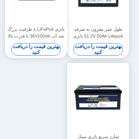
طول عمر مقرون به صرفه
باتری LiFePo4 با ظرفیت بزرگ
51.2V 50Ah Lifepo4 باتری
ضد آب 36V100Ah با قدرت بالا
3000 چرخه برای سیستم ذخیره
برای وسایل نقلیه الکتریکی
بهترین قیمت را دریافت
بهترین قیمت را دریافت
سازی
کنید
کنید
شارژ سریع باتری سبک