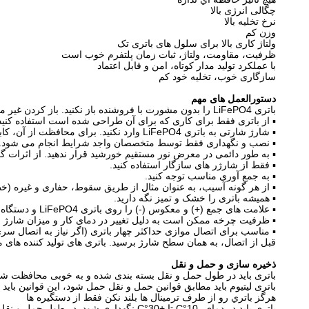
چگالی انرژی بالا
نرخ تخلیه بالا
وزن کم
ولتاژ کاری بالا برای سلول های باتری تک
ظرفیت، مقاومت، ولتاژ، ثبات زمان پلتفرم خوب است
با عملکرد تولید مدار کوتاه، امن و قابل اعتماد
سازگاری خوب، تخلیه خود کم
دستورالعمل های مهم
باتری LiFePO4 را بدون مشورت با فروشنده باز نکنید. باز کردن غیر مجاز باتری تضمین سازنده را باطل می کند.
▪ از باتری فقط برای کاری که برای آن طراحی شده است استفاده کنید
▪ شارژ شارتی به باتری LiFePO4 وارد نکنید. برای محافظت از آن، کابل های اتصال به مصرف کنندگان باید از یک پشتیبان عبور کنند.
▪ نصب و نگهداری فقط توسط متخصصان واجد شرایط انجام می شود.
▪ به طور دائمی در معرض نور مستقیم خورشید قرار ندهید. از اثرات گرما محافظت کنید. دمای بالاتر از +0
▪ فقط از شارژر های سازگار استفاده کنید.
▪ به جمع آوری مناسب توجه کنید.
▪ از هر گونه آسیب، به عنوان مثال از طریق سقوط، حفاری و غیره (خطر
▪ همیشه باتری را خشک و تمیز نگه دارید.
▪ علامت های جمع (+) و معکوس (-) را روی باتری LiFePO4 و دستگاه مشاهده کنید و به قطب درست توجه کنید.
▪ ظرفیت چرخه ممکن است به دلیل تغییر در دمای کار و میزان شارژ 
▪ مناسب برای اتصال موازی حداکثر چهار باتری (اگر نیاز به اتصال سری، BMS باید با هزینه بالاتر سفارشی ش
قبل از اتصال، به همان سطح شارژ برسید. باتری های تولید کننده های م
ذخیره سازی و حمل و نقل
باتری باید در طول حمل و نقل بسته بندی شده و به خوبی محافظت شو
باتری لیتیوم باید مطابق قوانین حمل و نقل حمل شود، این قوانین باید همیشه رع
هرگز باتري رو از طرف ترمينال ها بلند نکن فقط از دستگيره ها
باتری باید در دمای -10°C تا +30°C نگهداری شود. در طول حمل و نقل، باتری باید حدود 50-60٪ شارژ شود.