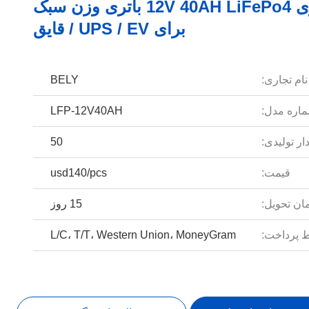
بیلی انرژی 12V 40AH LiFePo4 باتری وزن سبک
برای UPS / EV / قایق
نام تجاری:
BELY
اره مدل:
LFP-12V40AH
ار تولیدی:
50
قیمت:
usd140/pcs
ان تحویل:
15 روز
 پرداخت:
L/C، T/T، Western Union، MoneyGram