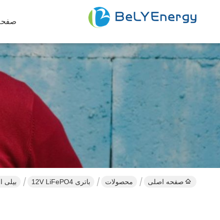
صفحه
صفحه اصلی
محصولات
باتری 12V LiFePO4
بیلی انرژی 12V 40AH LiFePo4 باتر