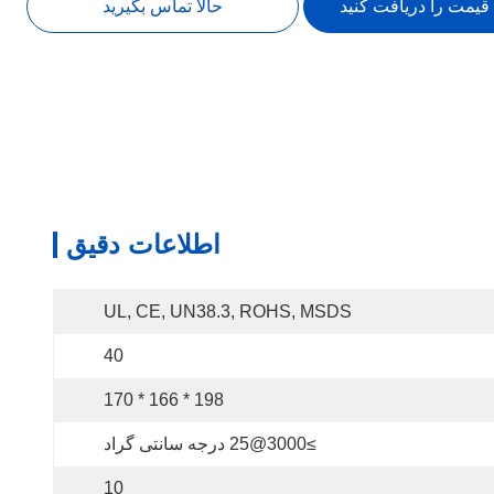
 قیمت را دریافت کنید
حالا تماس بگیرید
اطلاعات دقیق
UL, CE, UN38.3, ROHS, MSDS
40
198 * 166 * 170
≥3000@25 درجه سانتی گراد
10