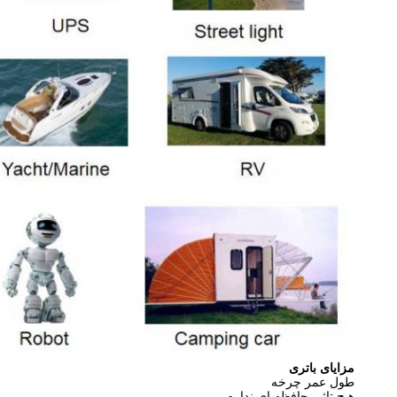
مزایای باتری
طول عمر چرخه
هيچ تاثير حافظه اي نداره