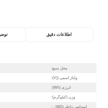
اطلاعات دقیق
توض
محل منبع:
ولتاژ اسمی ((V):
انرژی (Wh):
وزن (کیلوگرم):
امپدانس داخلی(mΩ）: