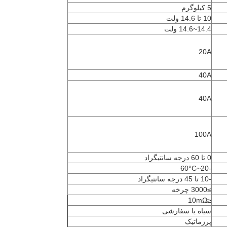
5 کیلوگرم
10 تا 14.6 ولت
14.4~14.6 ولت
20A
40A
40A
100A
0 تا 60 درجه سانتیگراد
-20~60°C
-10 تا 45 درجه سانتیگراد
≥3000 چرخه
≤10mΩ
سیاه یا سفارشی
پرزماتیک