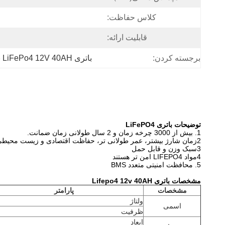
کلاس حفاظت:
قابلیت ارائه:
برجسته کردن:
باتری LiFePo4 12V 40AH برای UPS
توضیحات باتری LiFePO4
1. بیش از 3000 چرخه زمان و 2 سال طولانی زمان ضمانت.
2زمان شارژ بیشتر، عمر طولانی تر، حفاظت اقتصادی و زیست محیطی
3سبک وزن و قابل حمل
4مواد LIFEPO4 امن تر هستند
5. محافظت امنیتی متعدد BMS
مشخصات باتری Lifepo4 12v 40AH
مشخصات
پارامتر
ولتاژ
اسمی
ظرفیت
ابعاد