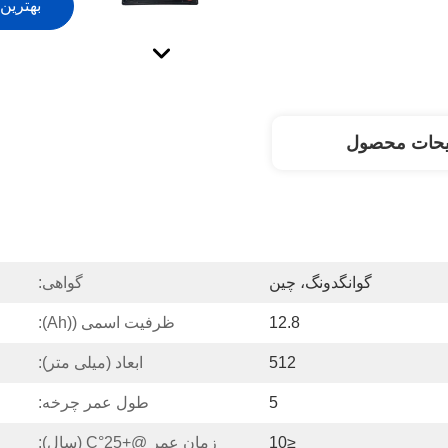
بهترین
یحات محصول
گوانگدونگ، چین
گواهی:
12.8
ظرفیت اسمی ((Ah):
512
ابعاد (میلی متر):
5
طول عمر چرخه:
≤10
زمان عمر @+25°C (سال):