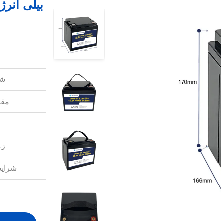
شم
مقد
زم
شرایط