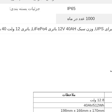
IP65
جزئیات بسته بندی:
1000 عدد در ماه
, 
وزن سبک 12V 40AH باتری LiFePo4
, 
باتری 12 ولت 40 هارد برای قایق
ملاحظات
12.8 ولت
40Ah/512Wh
198mm x 166mm x 170mm