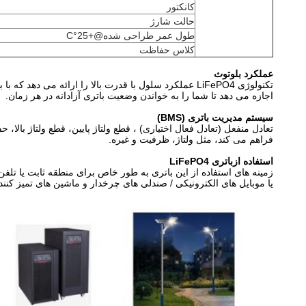
کانکتور
حالت شارژ
طول عمر طراحی شده@+25°C
کلاس حفاظت
عملکرد بلوتوث
تکنولوژی LiFePO4 عملکرد سلول با قدرت بالا را ارائه 
اجازه می دهد تا شما را به خواندن وضعیت باتری آزادانه در هر زمان.
سیستم مدیریت باتری (BMS)
تعادل منفعل (تعادل فعال اختیاری) ، قطع ولتاژ پایین، قطع ولتاژ بال
فراهم می کند، مثل ولتاژ، ظرفیت و غیره.
استفاده از
باتری LiFePO4
زمینه های استفاده از این باتری به طور خاص برای منطقه ثابت یا تلف
یا موبایل های الکترونیکی / صندلی های چرخدار و ماشین های تمیز کنند