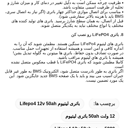
▪ ظرفیت چرخه ممکن است به دلیل تغییر در دمای کار و میزان شارژ و
تخلیه از ظرفیت اسمی متفاوت باشد.
▪ مناسب برای اتصال موازی حداکثر چهار باتری (اگر نیاز به اتصال سری،
BMS باید با هزینه بالاتر سفارشی شود).
قبل از اتصال، به همان سطح شارژ برسید. باتری های تولید کننده های
مختلف یا انواع مختلف نباید به یکدیگر متصل شوند.
8. باتری LiFePO4 رو نصب کن
باتری های لیتیوم LiFePo4 سنگین هستند. مطمئن شوید که آن را به
اندازه کافی و امن است و همیشه استفاده از تجهیزات حمل مناسب.
در صورت تصادف بدون حفاظ، باتري ها ميتونن به گلوله تبديل بشن!
هميشه با باتري هاي ليتيوم مراقب باشيد.
کاملا مطمئن شوید که باتری LiFePO4 با قطب معکوس متصل نشده
است.
اگر باتری به طور نادرست متصل شود، الکترونیک BMS به طور غیر قابل
جبران آسیب می بیند و باید با یک صفحه BMS جدید جایگزین شود. این
یک مورد تضمین نیست.
برچسب ها:
باتری لیتیوم Lifepo4 12v 50ah
12 ولت 50ah باتری لیتیوم