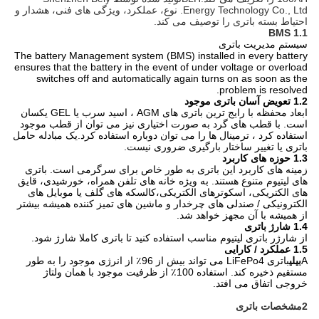
Energy Technology Co., Ltd. نوع، عملکرد، ویژگی های فنی، هشدار و
احتیاط بسته باتری را توصیف می کند.
1.1 BMS
سیستم مدیریت باتری
The battery Management system (BMS) installed in every battery
ensures that the battery in the event of under voltage or overload
switches off and automatically again turns on as soon as the
problem is resolved.
1.2 تعویض آسان باتری موجود
ابعاد محفظه با رایج ترین باتری های AGM ، اسید سرب یا GEL یکسان
است. با قطب های گرد به صورت اختیاری نیز می توان از قطب موجود
استفاده کرد ، ترمینال ها را می توان دوباره استفاده کرد.یک مبادله حامل
باتری یا تغییر ساختار بارگیری ضروری نیست.
1.3 حوزه های کاربرد
زمینه های کاربرد این باتری به طور خاص برای سرگرمی است. باتری
های لیتیوم متنوع هستند. به ویژه خانه های تلفن همراه، خورشیدی، قایق
های الکتریکی، اسکوترهای الکتریکی،کالسکه های گلف یا موبایل های
الکترونیکی / صندلی های چرخدار و ماشین های تمیز کننده همیشه بیشتر
از همیشه با آن مجهز خواهد شد.
1.4 شارژ باتری
از شارژر باتری لیتیوم مناسب استفاده کنید تا باتری کاملا شارژ شود.
1.5 عملکرد / کارایی
A
بیلی
باتری LiFePo4 می تواند بیش از 96٪ از انرژی موجود را به طور
مستقیم ذخیره کند. استفاده 100٪ از ظرفیت موجود با همان ولتاژ
خروجی اتفاق می افتد.
2مشخصات باتری