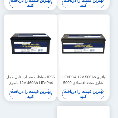
بهترین قیمت را دریافت
بهترین قیمت را دریافت
انرژی UPS RV
کنید
کنید
باتری LiFePO4 12V 560Ah
IP65 حفاظت ضد آب قابل حمل
شارژ مجدد اقتصادی 5000
12V 460Ah LiFePo4 باطری
چرخه 12v Lifepo4 باتری پیک
عمر طولانی برای اتومبیل
بهترین قیمت را دریافت
بهترین قیمت را دریافت
کنید
کنید