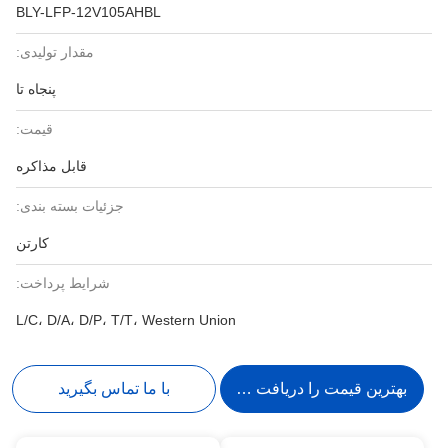
BLY-LFP-12V105AHBL
مقدار تولیدی:
پنجاه تا
قیمت:
قابل مذاکره
جزئیات بسته بندی:
کارتن
شرایط پرداخت:
L/C، D/A، D/P، T/T، Western Union
بهترین قیمت را دریافت کنید
با ما تماس بگیرید