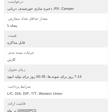
درخواست:
RV، Camper، ذخیره سازی خورشیدی، دریایی
مقدار حداقل تعداد سفارش:
پنجاه تا
قیمت:
قابل مذاکره
جزئیات بسته بندی:
کارتن
زمان تحویل:
7-14 روز برای نمونه ها، 35-60 روز برای تولید انبوه
شرایط پرداخت:
L/C، D/A، D/P، T/T، Western Union
قابلیت ارائه:
100000PCS در ماه