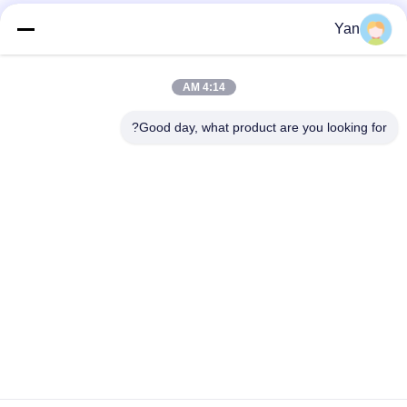
شبکه های اجتماعی
Yan
4:14 AM
تماس سریع
Good day, what product are you looking for?
تلفن:
86-20-82038494
پست الکترونیک
sales@szbely.com
نشانی :
4/F، ساختمان شماره 1، پارک صنعتی HuaWei KeGu، شهر
Dalingshan، Dongguan، Guangdong، چین. p.c.: 523000
سیاست حفظ حریم خصوصی
|
نقشه سایت
چین کیفیت خوب باتری 12V LiFePO4 تامین کننده. حق چاپ © 2021-