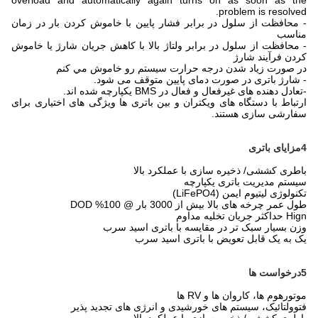
overload and automatically again turns on as soon as the
problem is resolved.
- محافظت از سلول در برابر فشار پایین با خاموش کردن بار در زمان
مناسب
- محافظت از سلول در برابر ولتاژ بالا با کاهش جریان شارژ یا خاموش
کردن فرآیند شارژ
در صورت زياد شدن درجه حرارت سيستم رو خاموش مي کنم
- شارژ باتری در صورت دمای پایین متوقف می شود.
-
تعادل دهنده های غیرفعال و فعال در BMS یکپارچه شده اند.
ارتباط با دستگاه های ویکتران و بین باتری ها ویژگی های اختیاری برای
سفارشی سازی هستند.
4مزایای باتری
باطری کششی/ ذخیره سازی با عملکرد بالا
سیستم مدیریت باتری یکپارچه
تکنولوژی لیتیوم ایمن (LiFePO4)
طول عمر چرخه های بالا بیش از 3000 بار @ 100% DOD
Hign حداکثر جریان تخلیه مداوم
وزن بسیار سبک تر در مقایسه با باتری اسید سرب
یک به یک قابل تعویض با باتری اسید سرب
5درخواست ها
موتورهوم ها، کاروان ها و RV ها
فتوولتائیک، سیستم های خورشیدی و انرژی های تجدید پذیر