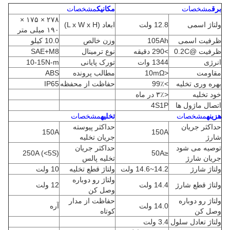
برق
مشخصات
مکانیک
مشخصات
۲۷۸ × ۱۷۵ ×
ولتاژ اسمی
12.8 ولت
ابعاد (L x W x H)
۱۹۰ میلی متر
ظرفیت اسمی
105Ah
وزن خالص
10.0 کیلو
ظرفیت @0.2C
>290 دقیقه
نوع ترمینال
SAE+M8
انرژی
1344 وات
تورک پایانی
10-15N-m
مقاومت
<10mΩ
مطالب پرونده
ABS
بهره وری تخلیه
>99٪
حفاظت از محفظه
IP65
خود تخليه
<۳٪ در ماه
اتصال ماژول ها
4S1P
هزینه
مشخصات
تخليه
مشخصات
حداکثر جریان
حداکثر پیوسته
150A
150A
شارژ
جریان تخلیه
توصیه می شود
حداکثر جریان
250A (<5S)
≤50A
جریان شارژ
تخلیه پالس
ولتاژ شارژ
14.2~14.6 ولت
ولتاژ قطع تخلیه
10 ولت
ولتاژ رو دوباره
ولتاژ قطع شارژ
14.4 ولت
12 ولت
وصل کن
ولتاژ رو دوباره
حفاظت از مدار
14.0 ولت
آره
وصل کن
کوتاه
ولتاژ تعادل سلول
3.4 ولت