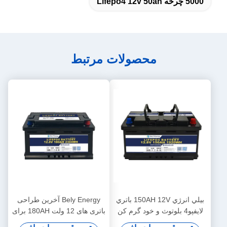
5000 چرخه Lifepo4 12v 50ah
محصولات مرتبط
بيلي انرژي 150AH 12V باتري
Bely Energy آخرین طراحی
لايفپو4 بلوتوث و خود گرم کن
باتری های 12 ولت 180AH برای
براي يخت پزشکي
بلوتوث برای ایستگاه پایه ذخیره