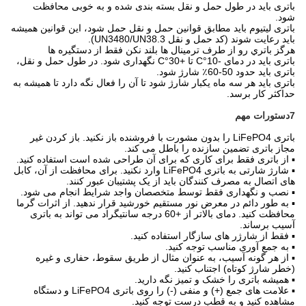
باتری باید در طول حمل و نقل بسته بندی شده و به خوبی محافظت
شود.
باتری لیتیوم باید مطابق قوانین حمل و نقل حمل شود، این قوانین همیشه
باید رعایت شوند (کد حمل و نقل UN3480/UN38.3).
هرگز باتري رو از طرف ترمينال ها بلند نکن فقط از دستگيره ها
باتری باید در دمای -10°C تا +30°C نگهداری شود. در طول حمل و نقل،
باتری باید حدود 50-60٪ شارژ شود.
باتری باید هر سه ماه یکبار شارژ شود تا آن را فعال نگه دارد تا همیشه به
حداکثر کار برسد.
7دستورات مهم
باتری LiFePO4 را بدون مشورت با فروشنده باز نکنید. باز کردن غیر
مجاز باتری تضمین سازنده را باطل می کند.
▪ از باتری فقط برای کاری که برای آن طراحی شده است استفاده کنید.
▪ شارژ شارتی به باتری LiFePO4 وارد نکنید. برای محافظت از آن، کابل
های اتصال به مصرف کنندگان باید از یک پشتیبان عبور کنند.
▪ نصب و نگهداری فقط توسط متخصصان واجد شرایط انجام می شود.
▪ به طور دائم در معرض نور مستقیم خورشید قرار ندهید. از اثرات گرما
محافظت کنید. دمای بالاتر از +60 درجه سانتیگراد می تواند به باتری
آسیب برساند.
▪ فقط از شارژر های سازگار استفاده کنید.
▪ به جمع آوری مناسب توجه کنید.
▪ از هر گونه آسیب، به عنوان مثال از طریق سقوط، حفاری و غیره
(خطر شارژ کوتاه) اجتناب کنید.
▪ همیشه باتری را خشک و تمیز نگه دارید.
▪ علامت های جمع (+) و منفی (-) را روی باتری LiFePO4 و دستگاه
مشاهده کنید و به قطب درست توجه کنید.