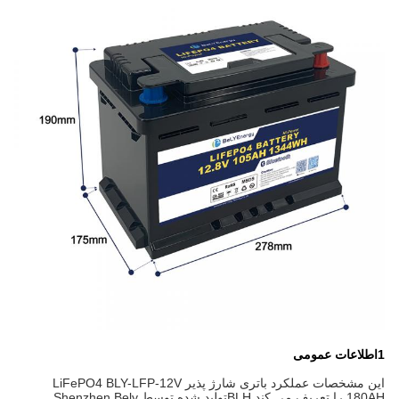
1اطلاعات عمومی
این مشخصات عملکرد باتری شارژ پذیر LiFePO4 BLY-LFP-12V
180AH را تعریف می کند.
BLH
تولید شده توسط Shenzhen Bely