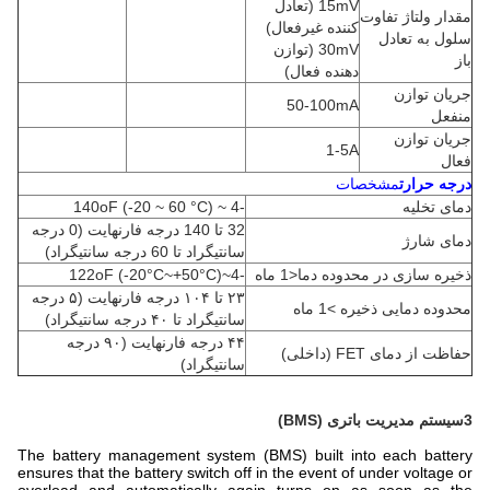
15mV (تعادل
مقدار ولتاژ تفاوت
کننده غیرفعال)
سلول به تعادل
30mV (توازن
باز
دهنده فعال)
جریان توازن
50-100mA
منفعل
جریان توازن
1-5A
فعال
درجه حرارت
مشخصات
دمای تخلیه
-4 ~ 140oF (-20 ~ 60 °C)
32 تا 140 درجه فارنهایت (0 درجه
دمای شارژ
سانتیگراد تا 60 درجه سانتیگراد)
ذخیره سازی در محدوده دما<1 ماه
-4~122oF (-20°C~+50°C)
۲۳ تا ۱۰۴ درجه فارنهایت (۵ درجه
محدوده دمایی ذخیره >1 ماه
سانتیگراد تا ۴۰ درجه سانتیگراد)
۴۴ درجه فارنهایت (۹۰ درجه
حفاظت از دمای FET (داخلی)
سانتیگراد)
3سیستم مدیریت باتری (BMS)
The battery management system (BMS) built into each battery
ensures that the battery switch off in the event of under voltage or