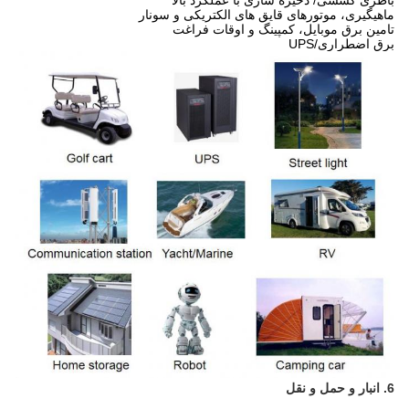
باطری کششی/ ذخیره سازی با عملکرد بالا
ماهیگیری، موتورهای قایق های الکتریکی و سونار
تامین برق موبایل، کمپینگ و اوقات فراغت
برق اضطراری/UPS
6. انبار و حمل و نقل