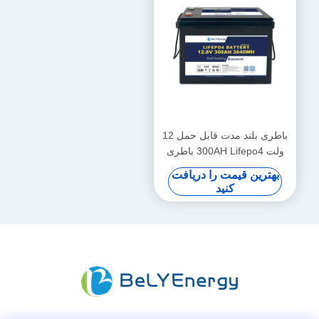
باطری بلند مدت قابل حمل 12
ولت 300AH Lifepo4 باطری
جدید درجه A سلول های چرخه
بهترین قیمت را دریافت
طولانی
کنید