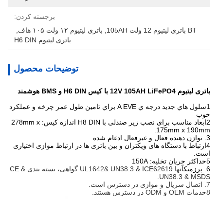
برجسته کردن:
BT باتری لیتیوم 12 ولت 105AH
, 
باتری لیتیوم ۱۲ ولت ۱۰۵ هاف
, 
باتری لیتیوم H6 DIN
توضیحات محصول
باتری لیتیوم 12V 105AH LiFePO4 با کیس H6 DIN و BMS هوشمند
1سلول هاي جديد درجه ي A EVE براي تامين طول عمر چرخه و عملکرد
خوب
2ابعاد مناسب برای نصب زیر صندلی با H8 DIN اندازه کیس: 278mm x
175mm x 190mm.
3. توازن دهنده فعال و غیرفعال ادغام شده
4ارتباط با دستگاه های ویکتران و بین باتری ها در ارتباط موازی اختیاری
است.
5حداکثر جریان تخلیه: 150A
6. پرزمیک
آنها UL1642& UN38.3 & ICE62619 گواهی، بسته بندی CE &
UN38.3 & MSDS.
7. اتصال سریال و موازی در دسترس است.
8خدمات OEM و ODM در دسترس هستند.