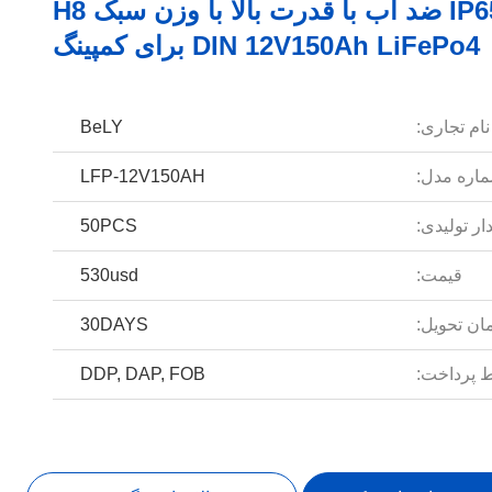
باتری IP65 ضد آب با قدرت بالا با وزن سبک H8
DIN 12V150Ah LiFePo4 برای کمپینگ
نام تجاری:
BeLY
اره مدل:
LFP-12V150AH
ار تولیدی:
50PCS
قیمت:
530usd
ان تحویل:
30DAYS
 پرداخت:
DDP, DAP, FOB