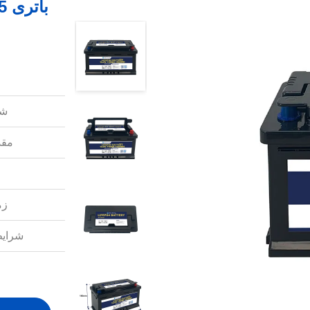
شم
مقد
زم
شرایط