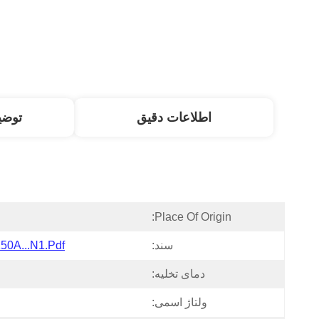
اطلاعات دقیق
توض
Place Of Origin:
سند:
150A...N1.pdf
دمای تخلیه:
ولتاژ اسمی: