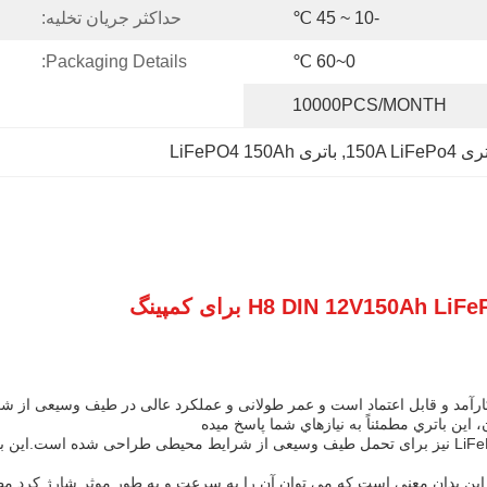
-10 ~ 45 ℃
حداکثر جریان تخلیه:
Packaging Details:
0~60 ℃
10000PCS/MONTH
150A LiFePo4
, 
باتری LiFePO4 150Ah
 LiFePo4 ساخته شده است، بسیار کارآمد و قابل اعتماد است و عمر طولانی و عملکرد عالی در طیف
 اين باتري مطمئناً به نيازهاي شما پاسخ ميده
علاوه بر قابلیت های عملکرد چشمگیر خود، این باتری دریایی LiFePo4 12V نیز برای تحمل طیف وسیعی از ش
ژگی های اصلی این باتری، حداکثر جریان شارژ 150A است. این بدان معنی است که می توان آن را به سرعت و ب