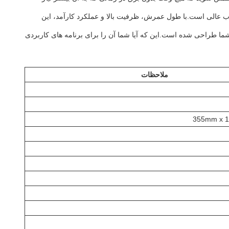
بالا و قابل اعتماد هستید که بتواند به نیازهای محیط دریایی پاسخ دهد، پس باتری دریایی LiFePo4 12 ولت یک انتخاب عالی است.با طول عمرش، ظرفیت بالا و عملکرد کارآمد، این
نیازهای دریایی شما طراحی شده است.این که آیا شما آن را برای برنامه های کاربردی
ملاحظات
355mm x 