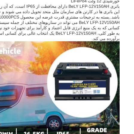
خورشیدی 12 ولت LiFePo4
باتری BeLY LFP-12V150AH دارای محافظت از IP65 است، که آن را در برابر آب و گرد و غبار مقاوم می کند. این ویژگی آن را برای استفاده در فضای باز ایده آل می کند.به خصوص در شرایط آب و هوایی سخت.
باشد.,بسته به ترجيحات مشتري قدرت عرضه اين محصول 10000PCS/ماه است.
BeLY LFP-12V150AH می تواند در سناریوهای مختلف 
کسانی که به یک منبع انرژی قابل اعتماد و کارآمد برای تجهیزات خود نی
برآورده می کند.