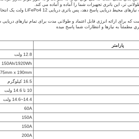
انی تر، این باتری تجهیزات شما را آماده و آماده می کند.
اگر به دنبال باتری دریایی با کارایی 
L ولت یک باتری با کیفیت بالا است که برای ارائه انرژی قابل اعتماد و طولانی مدت برای تمام 
ي مطمئناً به نيازها و انتظارات شما پاسخ ميده
پارامتر
12.8 ولت
150Ah/1920Wh
175mm x 190mm
16.5 کیلوگرم
10 تا 14.6 ولت
14.4~14.6 ولت
60A
150A
150A
200A