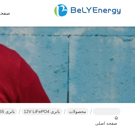
صفحه
محصولات
باتری 12V LiFePO4
باتری IP65 ضد آب با قدرت بالا با وزن سبک H8 DIN 12V150Ah LiFePo4 برای کمپینگ
صفحه اصلی