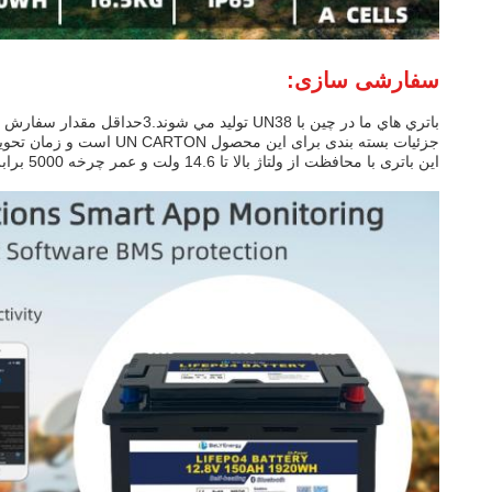
سفارشی سازی:
باتري هاي ما در چين با UN38 توليد مي شوند.3حداقل مقدار سفارش برای این محصول 50PCS است و قیمت آن 530 دلار است.
جزئیات بسته بندی برای این محصول UN CARTON است و زمان تحویل 30 روز است. ما شرایط پرداخت DDP، DAP و FOB را قبول می کنیم. توانایی عرضه ما 10000PCS / ماه است.
این باتری با محافظت از ولتاژ بالا تا 14.6 ولت و عمر چرخه 5000 برابر ارائه شده است. این باتری می تواند در محدوده دمای -20 ~ 60 ° C تخلیه شود و نوع ترمینال SAE است.باتری انرژی 1920Wh را ارائه می دهد.