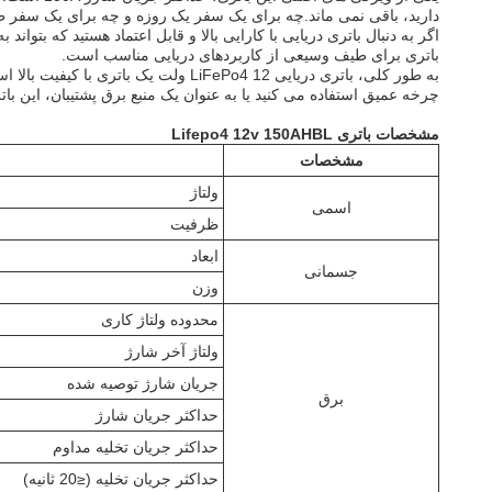
دارید، باقی نمی ماند.چه برای یک سفر یک روزه و چه برای یک سفر طول
باتری برای طیف وسیعی از کاربردهای دریایی مناسب است.
به طور کلی، باتری دریایی iFePo4 12
چرخه عمیق استفاده می کنید یا به عنوان یک منبع برق پشتیبان، اين باتر
مشخصات باتری Lifepo4 12v 150AHBL
مشخصات
ولتاژ
اسمی
ظرفیت
ابعاد
جسمانی
وزن
محدوده ولتاژ کاری
ولتاژ آخر شارژ
جریان شارژ توصیه شده
برق
حداکثر جریان شارژ
حداکثر جریان تخلیه مداوم
حداکثر جریان تخلیه (≤20 ثانیه)