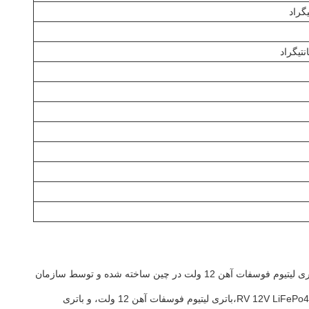
BeLY LFP-12V150AH یک باتری 12 ولت LiFePo4 است که برای ارائه قدرت قابل اعتماد و کارآمد به کاربردهای مختلف طراحی شده است.این باتری لیتیوم فوسفات آهن 12 ولت در چین ساخته شده و توسط سازمان
با حداکثر جریان شارژ 150A و حداکثر جریان تخلیه 150A، این باتری 12V LiFePo4 می تواند در طیف گسترده ای از برنامه های کاربردی مانند باتری RV 12V LiFePo4،باتری لیتیوم فوسفات آهن 12 ولت، و باتری