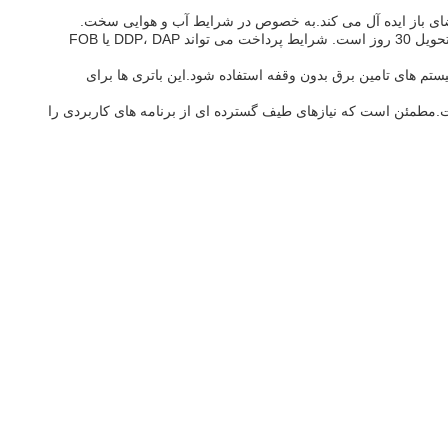
این باتری ها در کارتن های سازمان ملل متحد تحویل داده می شوند و حداقل مقدار سفارش 50PCS را دارند. قیمت یک واحد 530 دلار است و زمان تحویل 30 روز است. شرایط پرداخت می تواند DDP، DAP یا FOB
 و سیستم های تامین برق بدون وقفه استفاده شود.این باتری ها برای
تری 12 ولت LiFePo4 نیاز دارند که هم با دوام و هم کارآمد است.مطمئن است که نیازهای طیف گسترده ای از برنامه های کاربردی را