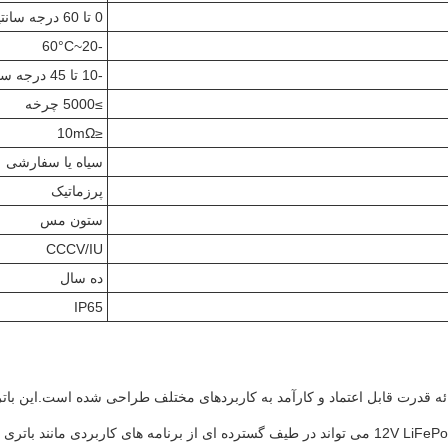
0 تا 60 درجه سانتیگراد
-20~60°C
-10 تا 45 درجه سانتیگراد
≥5000 چرخه
≤10mΩ
سیاه یا سفارشی
پرزماتیک
ستون مس
CCCV/IU
ده سال
IP65