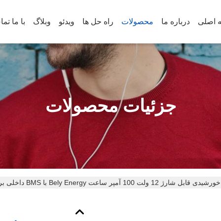
 اصلی
درباره ما
محصولات
راه حل ها
ویدئو
وبلاگ
با ما تم
جزئیات محصولات
ژ 12 ولت 100 آمپر ساعت Bely Energy با BMS داخلی برای وسایل نقلیه برقی RV و دریایی