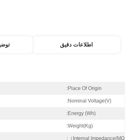
اطلاعات دقیق
توض
Place Of Origin:
Nominal Voltage(V):
Energy (Wh):
Weight(Kg):
Internal Impedance(mΩ）: