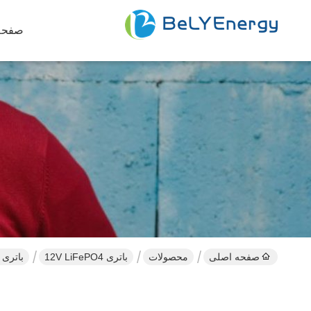
صفحه
صفحه اصلی
محصولات
باتری 12V LiFePO4
باتری خورشیدی قابل شار