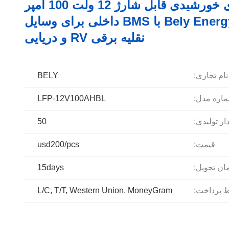
باتری خورشیدی قابل شارژ 12 ولت 100 آمپر
ساعت Bely Energy با BMS داخلی برای وسایل
نقلیه برقی RV و دریایی
نام تجاری:
BELY
اره مدل:
LFP-12V100AHBL
ار تولیدی:
50
قیمت:
usd200/pcs
ان تحویل:
15days
 پرداخت:
L/C, T/T, Western Union, MoneyGram