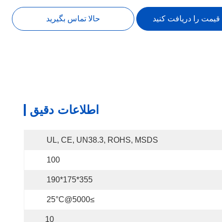
 قیمت را دریافت کنید
حالا تماس بگیرید
اطلاعات دقیق
UL, CE, UN38.3, ROHS, MSDS
100
355*175*190
≥5000@25°C
10