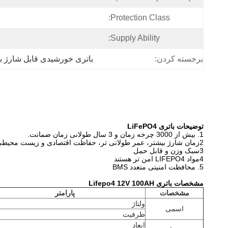
Protection Class:
Supply Ability:
برجسته کردن:
باتری خورشیدی قابل شارژ با BMS داخل
توضیحات باتری LiFePO4
1. بیش از 3000 چرخه زمان و 3 سال طولانی زمان ضمانت.
2زمان شارژ بیشتر، عمر طولانی تر، حفاظت اقتصادی و زیست محیطی
3سبک وزن و قابل حمل
4مواد LIFEPO4 امن تر هستند
5. محافظت امنیتی متعدد BMS
مشخصات باتری Lifepo4 12V 100AH
مشخصات
پارامتر
ولتاژ
اسمی
ظرفیت
ابعاد