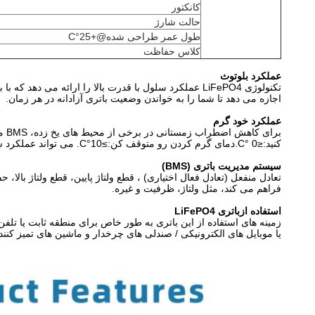
کانکتور
حالت شارژ
طول عمر طراحی شده@+25°C
کلاس حفاظت
عملکرد بلوتوث
تکنولوژی LiFePO4 عملکرد سلول با قدرت بالا را ارائه 
اجازه می دهد تا شما را به خواندن وضعیت باتری آزادانه در هر زمان.
عملکرد خود گرم
بر
کنید:≤0 °C.دمای گرم کردن رو متوقف کن:≥10°C. می تواند عملکرد شارژ / تخلیه باتری را بهبود بخشد.
سیستم مدیریت باتری (BMS)
تعادل منفعل (تعادل فعال اختیاری) ، قطع ولتاژ پایین، قطع ولتاژ بال
فراهم می کند، مثل ولتاژ، ظرفیت و غیره.
استفاده از
باتری LiFePO4
زمینه های استفاده از این باتری به طور خاص برای منطقه ثابت یا تلف
یا موبایل های الکترونیکی / صندلی های چرخدار و ماشین های تمیز کنند