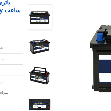
شم
مقد
زم
شرایط