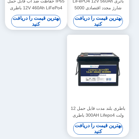
باتری LiFePO4 12V 560Ah
IP65 حفاظت ضد آب قابل حمل
شارژ مجدد اقتصادی 5000
12V 460Ah LiFePo4 باطری
چرخه 12v Lifepo4 باتری پیک
عمر طولانی برای اتومبیل
بهترین قیمت را دریافت
بهترین قیمت را دریافت
کنید
کنید
باطری بلند مدت قابل حمل 12
ولت 300AH Lifepo4 باطری
جدید درجه A سلول های چرخه
بهترین قیمت را دریافت
طولانی
کنید