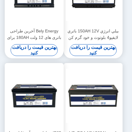
بيلي انرژي 150AH 12V باتري
Bely Energy آخرین طراحی
لايفپو4 بلوتوث و خود گرم کن
باتری های 12 ولت 180AH برای
براي يخت پزشکي
بلوتوث برای ایستگاه پایه ذخیره
بهترین قیمت را دریافت
بهترین قیمت را دریافت
انرژی UPS RV
کنید
کنید