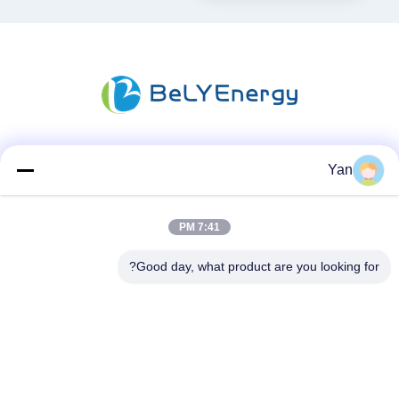
شبکه های اجتماعی
Yan
7:41 PM
تماس سریع
Good day, what product are you looking for?
تلفن:
86-20-82038494
پست الکترونیک
sales@szbely.com