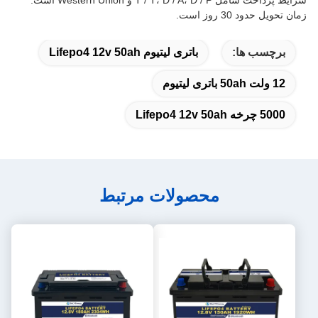
شرایط پرداخت شامل T / T، D / A، D / P و Western Union است.
زمان تحویل حدود 30 روز است.
برچسب ها:
باتری لیتیوم Lifepo4 12v 50ah
12 ولت 50ah باتری لیتیوم
5000 چرخه Lifepo4 12v 50ah
محصولات مرتبط