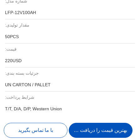
شماره مدل:
LFP-12V100AH
مقدار تولیدی:
50PCS
قیمت:
220USD
جزئیات بسته بندی:
UN CARTON / PALLET
شرایط پرداخت:
T/T, D/A, D/P, Western Union
بهترین قیمت را دریافت کنید
با ما تماس بگیرید