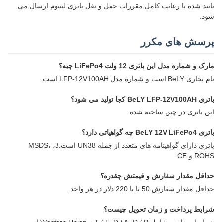
تایید شده با رعایت کامل مقررات حمل و نقل باتری لیتیوم ارسال می
شود.
پرسش های مکرر
مارک و شماره مدل این باتری 12 ولت LiFePo4 چیه؟
نام تجاری BeLY است و شماره مدل LFP-12V100AH است.
باتري BeLY LFP-12V100AH کجا توليد مي شود؟
این باتری در چین ساخته شده.
باتری BeLY 12V LiFePo4 چه گواهیاتی دارد؟
باتری دارای گواهینامه های متعدد از جمله UN38 است.3، MSDS،
ROHS و CE.
حداقل مقدار سفارش و قیمتش چقدره؟
حداقل مقدار سفارش 50 تا با 220 دلار در هر واحد
شرایط پرداخت و زمان تحویل چیست؟