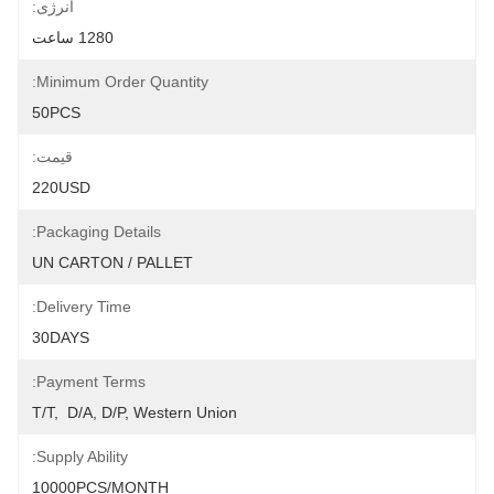
انرژی:
1280 ساعت
Minimum Order Quantity:
50PCS
قیمت:
220USD
Packaging Details:
UN CARTON / PALLET
Delivery Time:
30DAYS
Payment Terms:
T/T,  D/A, D/P, Western Union
Supply Ability:
10000PCS/MONTH