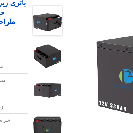
طراحی
شم
مقد
زم
شرایط