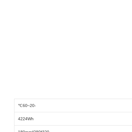
-20~60℃
4224Wh