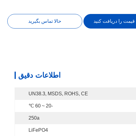
 قیمت را دریافت کنید
حالا تماس بگیرید
اطلاعات دقیق
UN38.3, MSDS, ROHS, CE
-20 ~ 60 ℃
250a
LiFePO4