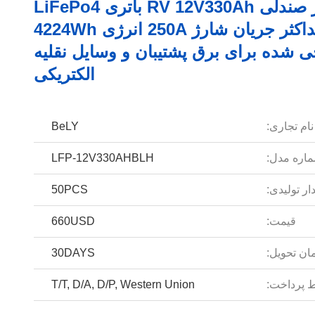
باتری زیر صندلی RV 12V330Ah باتری LiFePo4
حداکثر جریان شارژ 250A انرژی 4224Wh
 شده برای برق پشتیبان و وسایل نقلیه
الکتریکی
نام تجاری:
BeLY
اره مدل:
LFP-12V330AHBLH
ار تولیدی:
50PCS
قیمت:
660USD
ان تحویل:
30DAYS
 پرداخت:
T/T, D/A, D/P, Western Union