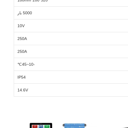
320*280*180mm
5000 بار
10V
250A
250A
-10~45℃
IP54
14.6V