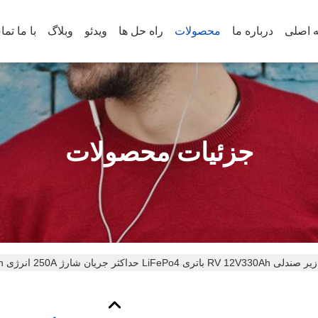
 اصلی
درباره ما
محصولات
راه حل ها
ویدئو
وبلاگ
با ما تم
جزئیات محصولات
داکثر جریان شارژ 250A انرژی 4224Wh طراحی شده برای برق پشتیبان و وسایل نقلیه الکتریکی