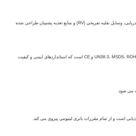
باتری BeLY LFP-12V330AHBLH 12V LiFePo4 برای کاربردهای مختلف از جمله سیستم های انرژی خورشیدی، وسایل نقلیه الکتریکی، کاربردهای دریایی، وسایل نقلیه تفریحی (RV) و منابع تغذیه پشتیبان طراحی شده
BeLY خدمات قابل تنظیم را برای باتری 12 ولت LiFePo4 با حداقل مقدار سفارش 50PCS ارائه می دهد. این باتری دارای گواهینامه هایی از جمله UN38.3، MSDS، ROHS و CE است که استانداردهای ایمنی و کیفیت
ه می شود.