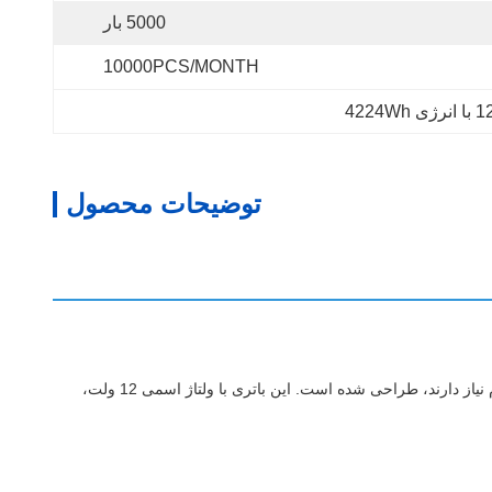
5000 بار
10000PCS/MONTH
توضیحات محصول
باتری قابل شارژ 12 ولت LiFePo4 یک راه حل ذخیره سازی انرژی پیشرفته است که برای کاربردهای مدرن که به قدرت قابل اعتماد، کارآمد و بادوام نیاز دارند، طراحی شده است. این باتری با ولتاژ اسمی 12 ولت،