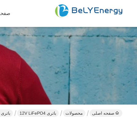
صفحه
صفحه اصلی
محصولات
باتری 12V LiFePO4
باتری زیر صندلی RV 12V330Ah باتری LiFePo4 ح